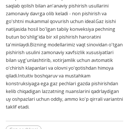
saqlab qolish bilan an'anaviy pishirish usullarini
zamonaviy davrga olib keladi - non pishirish va
go'shtni mukammal qovurish uchun ideal.Gaz isishi
natijasida hosil bo'lgan tabiiy konveksiya pechning
butun bo'shlig'ida bir xil pishirish haroratini
ta'minlaydi.Bizning modellarimiz vaqt sinovidan o'tgan
pishirish usulini zamonaviy xavfsizlik xususiyatlari
bilan uyg'unlashtirib, xotirjamlik uchun avtomatik
o'chirish klapanlari va olovni yo'qotishdan himoya
qiladi.Intuitiv boshqaruv va mustahkam
konstruksiyaga ega gaz pechlari gazda pishirishdan
kelib chiqadigan lazzatning nuanslarini qadrlaydigan
uy oshpazlari uchun oddiy, ammo ko'p qirrali variantni
taklif etadi.