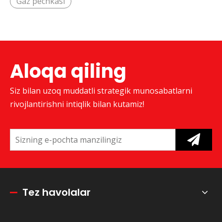
Gaz pechkasi
Aloqa qiling
Siz bilan uzoq muddatli strategik munosabatlarni
rivojlantirishni intiqlik bilan kutamiz!
Tez havolalar