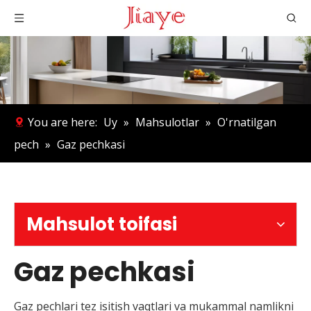
You are here:
Uy
»
Mahsulotlar
»
O'rnatilgan
pech
»
Gaz pechkasi
Mahsulot toifasi
Gaz pechkasi
Gaz pechlari tez isitish vaqtlari va mukammal namlikni